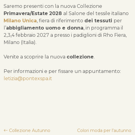
Saremo presenti con la nuova Collezione
Primavera/Estate
2028
al Salone del tessile italiano
Milano Unica
, fiera di riferimento
dei tessuti
per
l’
abbigliamento uomo e donna
, in programma il
2,3,4 febbraio 2027 a presso i padiglioni di Rho Fiera,
Milano (Italia).
Venite a scoprire la nuova
collezione
.
Per informazioni e per fissare un appuntamento:
letizia@pontexspa.it
Navigazione
Collezione Autunno
Colori moda per l’autunno