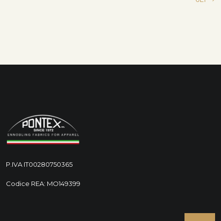
articoli
P.IVA IT00280750365
Codice REA: MO149399