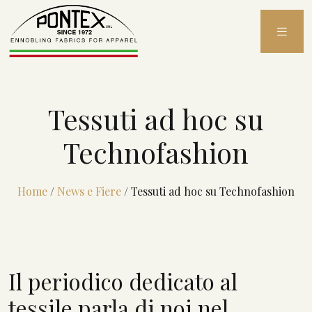
Skip
to
content
Tessuti ad hoc su
Technofashion
Home
/
News e Fiere
/
Tessuti ad hoc su Technofashion
Il periodico dedicato al
tessile parla di noi nel