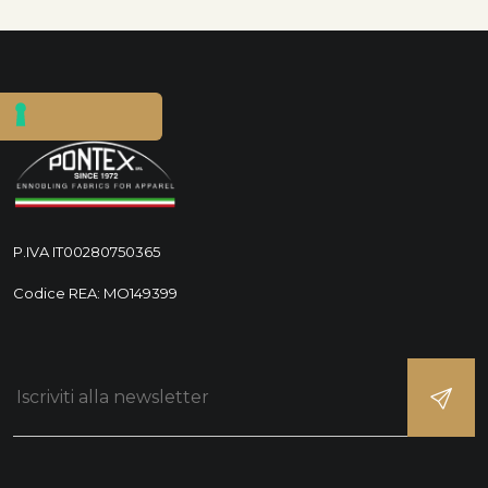
P.IVA IT00280750365
Codice REA: MO149399