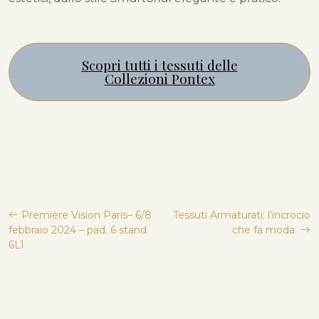
Scopri tutti i tessuti delle
Collezioni Pontex
Navigazione
Première Vision Paris– 6/8
Tessuti Armaturati: l’incrocio
febbraio 2024 – pad. 6 stand
che fa moda
articoli
6L1