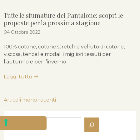
Tutte le sfumature del Pantalone: scopri le
proposte per la prossima stagione
04 Ottobre 2022
100% cotone, cotone stretch e velluto di cotone,
viscosa, tencel e modal: i migliori tessuti per
l’autunno e per l’inverno
Leggi tutto
Navigazione
Articoli meno recenti
articoli
Cerca