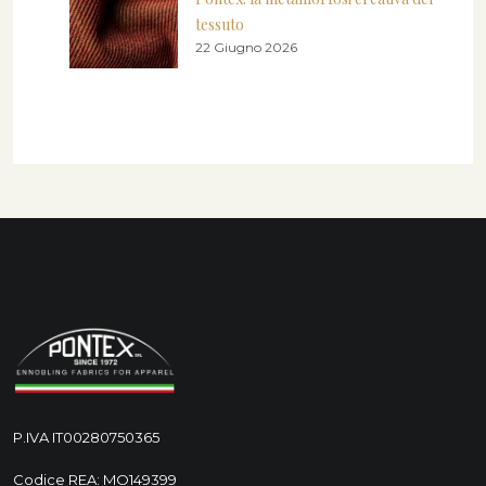
tessuto
22 Giugno 2026
P.IVA IT00280750365
Codice REA: MO149399